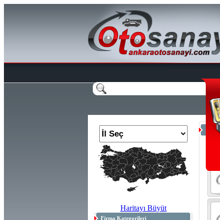
Anas
Topl
Haritayı Büyüt
Firma Kategorileri