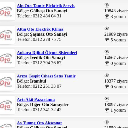
Alp Oto Tamir Elektirik Servis
Bölge:
Gölbaşı Oto Sanayi
19843 ziyare
Telefon: 0312 484 04 31
3 yorum
Altın Oto Elektrik Klima
Bölge:
Şaşmaz Oto Sanayi
21989 ziyare
Telefon: 0312 278 75 75
5 yorum
Ankara Dijital Ölçme Sistemleri
Bölge:
İvedik Oto Sanayi
14667 ziyare
Telefon: 0312 394 36 67
0 yorum
Arıza Tespit Cıhazı Satış Tamir
Bölge:
İstanbul
18377 ziyare
Telefon: 0212 251 33 07
0 yorum
Artı Akü Pazarlama
Bölge:
Diğer Oto Sanayiler
18097 ziyare
Telefon: 0312 341 32 42
1 yorum
As Tunıng Oto Aksesuar
Bölge:
Gölbaşı Oto Sanayi
21559 ziyare