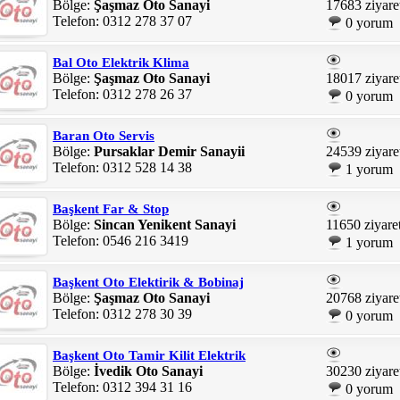
Bölge:
Şaşmaz Oto Sanayi
17683 ziyare
Telefon: 0312 278 37 07
0 yorum
Bal Oto Elektrik Klima
Bölge:
Şaşmaz Oto Sanayi
18017 ziyare
Telefon: 0312 278 26 37
0 yorum
Baran Oto Servis
Bölge:
Pursaklar Demir Sanayii
24539 ziyare
Telefon: 0312 528 14 38
1 yorum
Başkent Far & Stop
Bölge:
Sincan Yenikent Sanayi
11650 ziyare
Telefon: 0546 216 3419
1 yorum
Başkent Oto Elektirik & Bobinaj
Bölge:
Şaşmaz Oto Sanayi
20768 ziyare
Telefon: 0312 278 30 39
0 yorum
Başkent Oto Tamir Kilit Elektrik
Bölge:
İvedik Oto Sanayi
30230 ziyare
Telefon: 0312 394 31 16
0 yorum