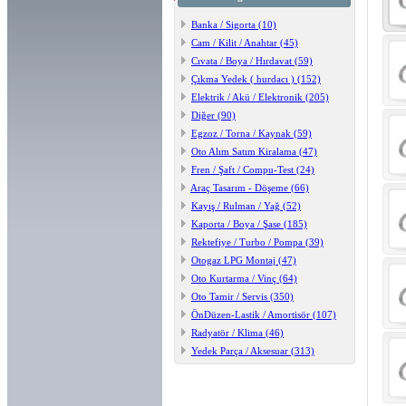
Banka / Sigorta (10)
Cam / Kilit / Anahtar (45)
Cıvata / Boya / Hırdavat (59)
Çıkma Yedek ( hurdacı ) (152)
Elektrik / Akü / Elektronik (205)
Diğer (90)
Egzoz / Torna / Kaynak (59)
Oto Alım Satım Kiralama (47)
Fren / Şaft / Compu-Test (24)
Araç Tasarım - Döşeme (66)
Kayış / Rulman / Yağ (52)
Kaporta / Boya / Şase (185)
Rektefiye / Turbo / Pompa (39)
Otogaz LPG Montaj (47)
Oto Kurtarma / Vinç (64)
Oto Tamir / Servis (350)
ÖnDüzen-Lastik / Amortisör (107)
Radyatör / Klima (46)
Yedek Parça / Aksesuar (313)