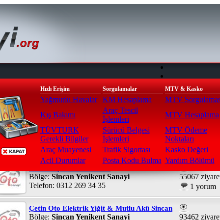
Hızlı Erişim
Sorgulamalar
MTV & Kasko
Yağmurlu Havalar
KM Hesaplama
MTV Sorgulamas
Araç Tescil
Kış Bakımı
MTV Hesaplama
İşlemleri
TÜVTURK
Sürücü Belgesi
MTV Ödeme
ayfa
>
Elektrik / Akü / Elektronik
Gerekli Bilgiler
İşlemleri
Noktaları
Araç Muayenesi
Trafik Sigortası
Kasko Değeri
am Firma Sayısı; : 205
Acil Durumlar
Posta Kodu Bulma
Yardım Bölümü
Akü Dünyası Oto Market
Bölge:
Sincan Yenikent Sanayi
55067 ziyare
Telefon: 0312 269 34 35
1 yorum
Çetin Oto Elektrik Yiğit & Mutlu Akü Sincan
Bölge:
Sincan Yenikent Sanayi
93462 ziyare