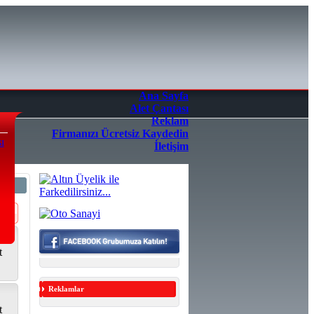
Ana Sayfa
Alet Çantası
Reklam
Firmanızı Ücretsiz Kaydedin
ı
İletişim
t
Reklamlar
t