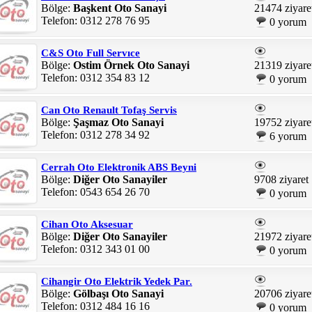
Bölge:
Başkent Oto Sanayi
21474 ziyare
Telefon: 0312 278 76 95
0 yorum
C&S Oto Full Servıce
Bölge:
Ostim Örnek Oto Sanayi
21319 ziyare
Telefon: 0312 354 83 12
0 yorum
Can Oto Renault Tofaş Servis
Bölge:
Şaşmaz Oto Sanayi
19752 ziyare
Telefon: 0312 278 34 92
6 yorum
Cerrah Oto Elektronik ABS Beyni
Bölge:
Diğer Oto Sanayiler
9708 ziyaret
Telefon: 0543 654 26 70
0 yorum
Cihan Oto Aksesuar
Bölge:
Diğer Oto Sanayiler
21972 ziyare
Telefon: 0312 343 01 00
0 yorum
Cihangir Oto Elektrik Yedek Par.
Bölge:
Gölbaşı Oto Sanayi
20706 ziyare
Telefon: 0312 484 16 16
0 yorum