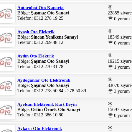
Autorobot Oto Kaporta
Bölge:
Şaşmaz Oto Sanayi
22855 ziyare
Telefon: 0312 278 19 25
0 yorum
Ayaşlı Oto Elektrik
Bölge:
Sincan Yenikent Sanayi
18349 ziyare
Telefon: 0312 269 48 12
0 yorum
Aydın Oto Elektrik
Bölge:
Şaşmaz Oto Sanayi
19215 ziyare
Telefon: 0312 270 31 78
1 yorum
Aydoğanlar Oto Elektronik
Bölge:
Şaşmaz Oto Sanayi
33070 ziyare
Telefon: 0312 278 50 84 - 278 50 89
3 yorum
Ayelsan Elektronik Kart Beyin
Bölge:
Ostim Örnek Oto Sanayi
15697 ziyare
Telefon: 0312 386 10 80
0 yorum
Aykara Oto Elektronik