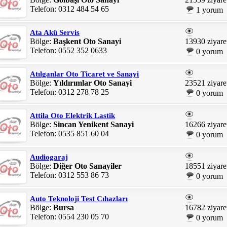
Telefon: 0312 484 54 65
1 yorum
Ata Akü Servis
Bölge:
Başkent Oto Sanayi
13930 ziyare
Telefon: 0552 352 0633
0 yorum
Atılganlar Oto Ticaret ve Sanayi
Bölge:
Yıldırımlar Oto Sanayi
23521 ziyare
Telefon: 0312 278 78 25
0 yorum
Attila Oto Elektrik Lastik
Bölge:
Sincan Yenikent Sanayi
16266 ziyare
Telefon: 0535 851 60 04
0 yorum
Audiogaraj
Bölge:
Diğer Oto Sanayiler
18551 ziyare
Telefon: 0312 553 86 73
0 yorum
Auto Teknoloji Test Cıhazları
Bölge:
Bursa
16782 ziyare
Telefon: 0554 230 05 70
0 yorum