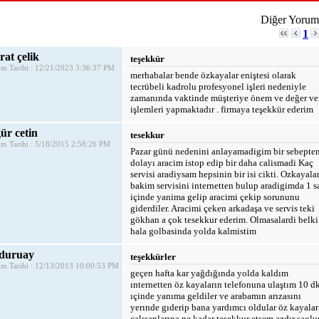
Diğer Yoruml
1
at çelik
teşekkür
m Tarihi : 12/21/2023 3:36:37 PM
merhabalar bende özkayalar eniştesi olarak
tecrübeli kadrolu profesyonel işleri nedeniyle
zamanında vaktinde müşteriye önem ve değer ve
işlemleri yapmaktadır . firmaya teşekkür ederim
ür cetin
tesekkur
m Tarihi : 5/18/2015 2:58:26 PM
Pazar günü nedenini anlayamadigim bir sebepte
dolayı aracim istop edip bir daha calismadi Kaç
servisi aradiysam hepsinin bir isi cikti. Ozkayala
bakim servisini internetten bulup aradigimda 1 s
içinde yanima gelip aracimi çekip sorununu
giderdiler. Aracimi çeken arkadaşa ve servis teki
gökhan a çok tesekkur ederim. Olmasalardi belki
hala golbasinda yolda kalmistim
 duruay
teşekkürler
m Tarihi : 12/13/2013 10:00:53 PM
geçen hafta kar yağdığında yolda kaldım
ınternetten öz kayaların telefonuna ulaştım 10 d
ıçinde yanıma geldiler ve arabamın arızasını
yerınde gıderip bana yardımcı oldular öz kayalar
calısanlarına ne kadar tesekkur etsem azdır saolu