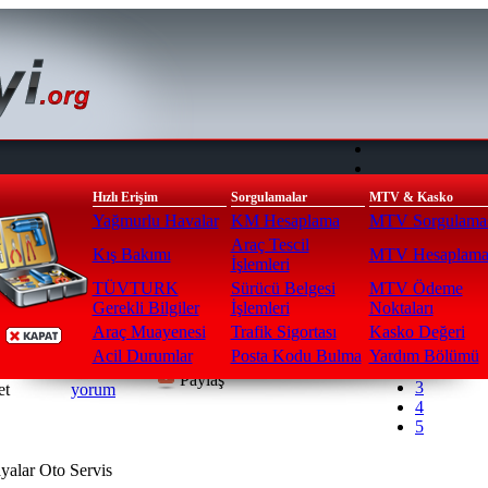
Hızlı Erişim
Sorgulamalar
MTV & Kasko
Yağmurlu Havalar
KM Hesaplama
MTV Sorgulama
Araç Tescil
Kış Bakımı
MTV Hesaplam
İşlemleri
TÜVTURK
Sürücü Belgesi
MTV Ödeme
ayfa
>
Cam / Kilit / Anahtar
Gerekli Bilgiler
İşlemleri
Noktaları
Oy Ver
Currently 
Araç Muayenesi
Trafik Sigortası
Kasko Değeri
1
Acil Durumlar
Posta Kodu Bulma
Yardım Bölümü
2
2344
4
Paylaş
3
et
yorum
4
5
yalar Oto Servis