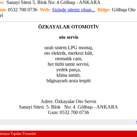
es:
Sanayi Sitesi 5. Blok No: 4 Gölbaşı - ANKARA
fon:
0532 700 0736
Web:
Sizinde siteniz olsun...
Bölge:
Gölbaşı Oto
yi
ÖZKAYALAR OTOMOTİV
oto servis
sıralı sistem LPG montaj,
oto elektrik, merkezi kilit,
otomatik cam,
her türlü tamir servisi,
yedek parça,
klima tamiri,
bilgisayarlı arıza tespiti
Adres: Özkayalar Oto Servis
Sanayi Sitesi 5. Blok No: 4 Gölbaşı - ANKARA
Gsm: 0532 700 0736
irmaya Yapılan Yorumlar