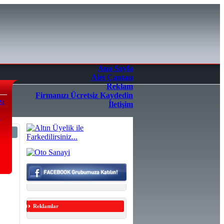
Ana Sayfa
Alet Çantası
Reklam
Firmanızı Ücretsiz Kaydedin
sı
İletişim
a
4/5
Reklamlar