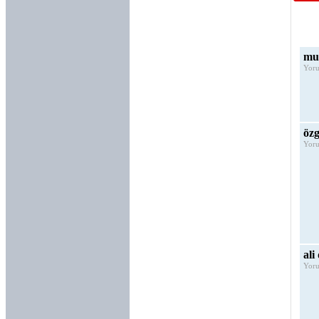
mur
Yoru
özg
Yoru
ali
Yoru