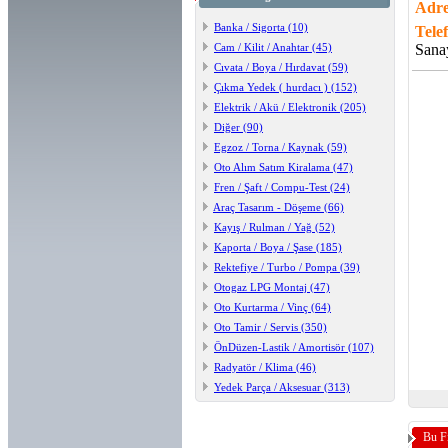
Adr
Banka / Sigorta (10)
Tele
Cam / Kilit / Anahtar (45)
Sana
Cıvata / Boya / Hırdavat (59)
Çıkma Yedek ( hurdacı ) (152)
Elektrik / Akü / Elektronik (205)
Diğer (90)
Egzoz / Torna / Kaynak (59)
Oto Alım Satım Kiralama (47)
Fren / Şaft / Compu-Test (24)
Araç Tasarım - Döşeme (66)
Kayış / Rulman / Yağ (52)
Kaporta / Boya / Şase (185)
Rektefiye / Turbo / Pompa (39)
Otogaz LPG Montaj (47)
Oto Kurtarma / Vinç (64)
Oto Tamir / Servis (350)
ÖnDüzen-Lastik / Amortisör (107)
Radyatör / Klima (46)
Yedek Parça / Aksesuar (313)
Bu F