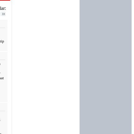
ar:
rip
n
r
aat
k
n