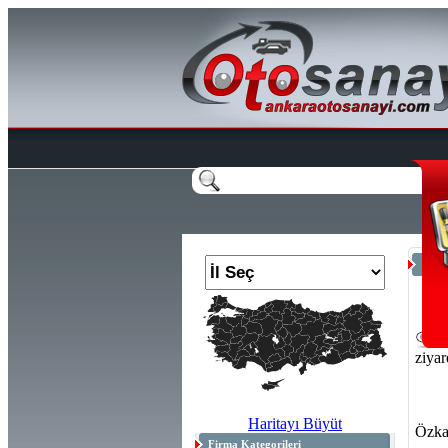
Anas
2
ziyar
Haritayı Büyüt
Özka
Firma Kategorileri