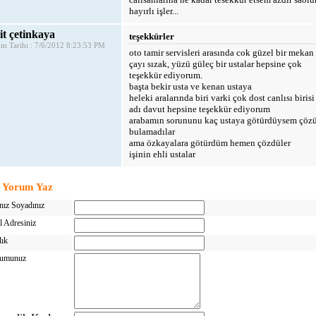
hayırlı işler...
t çetinkaya
teşekkürler
m Tarihi : 7/6/2012 8:23:53 PM
oto tamir servisleri arasında cok güzel bir mekan
çayı sızak, yüzü güleç bir ustalar hepsine çok
teşekkür ediyorum.
başta bekir usta ve kenan ustaya
heleki aralarında biri varki çok dost canlısı birisi
adı davut hepsine teşekkür ediyorum
arabamın sorununu kaç ustaya götürdüysem çöz
bulamadılar
ama özkayalara götürdüm hemen çözdüler
işinin ehli ustalar
Yorum Yaz
nız Soyadınız
l Adresiniz
lık
umunuz