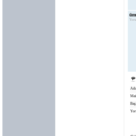
ümi
Yoru
Adı
Mai
Baş
Yor