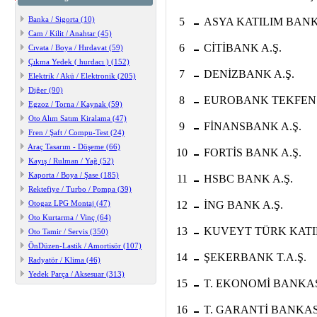
-
Banka / Sigorta (10)
5
ASYA KATILIM BANKA
Cam / Kilit / Anahtar (45)
-
6
CİTİBANK A.Ş.
Cıvata / Boya / Hırdavat (59)
Çıkma Yedek ( hurdacı ) (152)
-
7
DENİZBANK A.Ş.
Elektrik / Akü / Elektronik (205)
Diğer (90)
-
8
EUROBANK TEKFEN 
Egzoz / Torna / Kaynak (59)
Oto Alım Satım Kiralama (47)
-
9
FİNANSBANK A.Ş.
Fren / Şaft / Compu-Test (24)
Araç Tasarım - Döşeme (66)
-
10
FORTİS BANK A.Ş.
Kayış / Rulman / Yağ (52)
-
Kaporta / Boya / Şase (185)
11
HSBC BANK A.Ş.
Rektefiye / Turbo / Pompa (39)
-
Otogaz LPG Montaj (47)
12
İNG BANK A.Ş.
Oto Kurtarma / Vinç (64)
-
13
KUVEYT TÜRK KATIL
Oto Tamir / Servis (350)
ÖnDüzen-Lastik / Amortisör (107)
-
14
ŞEKERBANK T.A.Ş.
Radyatör / Klima (46)
Yedek Parça / Aksesuar (313)
-
15
T. EKONOMİ BANKASI
-
16
T. GARANTİ BANKASI