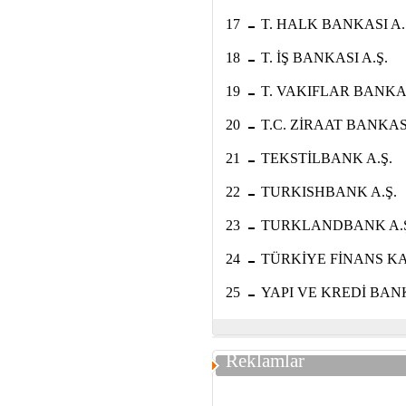
-
17
T. HALK BANKASI A.
-
18
T. İŞ BANKASI A.Ş.
-
19
T. VAKIFLAR BANKAS
-
20
T.C. ZİRAAT BANKASI
-
21
TEKSTİLBANK A.Ş.
-
22
TURKISHBANK A.Ş.
-
23
TURKLANDBANK A.Ş
-
24
TÜRKİYE FİNANS KA
-
25
YAPI VE KREDİ BANK
Reklamlar