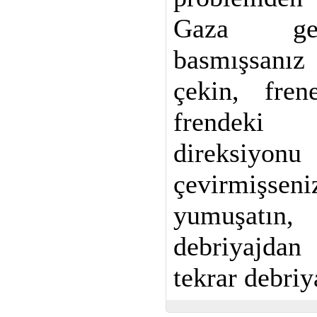
Gaza ger
basmışsanız
çekin, fren
frendeki b
direksiyonu
çevirmişse
yumuşatı
debriyajdan
tekrar debriy