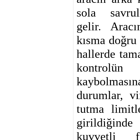
sola savru
gelir. Arac
kısma doğru 
hallerde ta
kontro
kaybolmasına
durumlar, vi
tutma limitl
girildiğinde
kuvvetli f