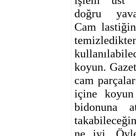
işlem üst 
doğru yava
Cam lastiğin
temizledikt
kullanılabi
koyun. Gazet
cam parçalar
içine koyu
bidonuna a
takabileceği
ne iyi. Öy