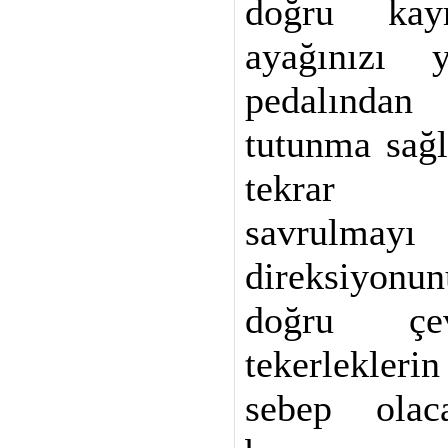
doğru kaym
ayağınızı 
pedalından
tutunma sağl
tekrar b
savrulmayı
direksiyonu
doğru çevi
tekerlekle
sebep olac