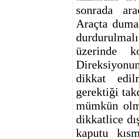
sonrada araç
Araçta duman
durdurulma
üzerinde ko
Direksiyonu
dikkat edil
gerektiği tak
mümkün olma
dikkatlice dı
kaputu kısm