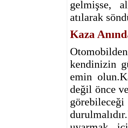
gelmişse, a
atılarak sönd
Kaza Anınd
Otomobilde
kendinizin 
emin olun.K
değil önce ve
görebile
durulmalıd
uyarmak içi