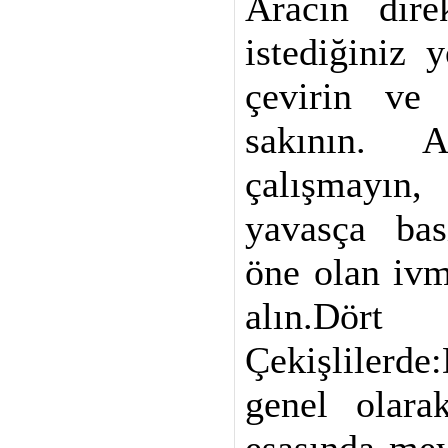
Aracın dir
istediğiniz 
çevirin ve 
sakının. A
çalışmayı
yavasça bas
öne olan ivm
alın.Dö
Çekişlilerde
genel olara