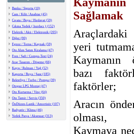
Kaymanı
Banka / Sigorta (10)
Sağlamak
Cam / Kilit / Anahtar (45)
Cıvata / Boya / Hırdavat (59)
Çıkma Yedek ( hurdacı ) (152)
Araçlardaki 
Elektrik / Akü / Elektronik (205)
Diğer (90)
yeri tutmama
Egzoz / Torna / Kaynak (59)
Oto Alım Satım Kiralama (47)
Kaymanın ö
Fren / Şaft / Compu-Test (24)
Araç Tasarım - Döşeme (66)
Kayış / Rulman / Yağ (52)
bazı faktör
Kaporta / Boya / Şase (185)
Rektefiye / Turbo / Pompa (39)
faktörler;
Otogaz LPG Montaj (47)
Oto Kurtarma / Vinç (64)
Oto Tamir / Servis (350)
Aracın önden
ÖnDüzen-Lastik / Amortisör (107)
Radyatör / Klima (46)
olması,
Yedek Parça / Aksesuar (313)
Kaymaya ned