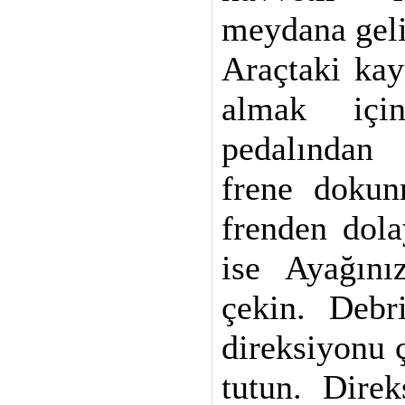
meydana geli
Araçtaki kay
almak içi
pedalından 
frene doku
frenden dol
ise Ayağını
çekin. Debr
direksiyonu ç
tutun. Direk