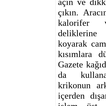
açın ve dikk
çıkın. Arac
kalorifer 
deliklerin
koyarak cam 
kısımlara dü
Gazete kağıd
da kullana
krikonun ar
içerden dışa