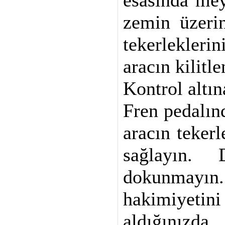
esasında mey
zemin üzerin
tekerleklerin
aracın kilitl
Kontrol altın
Fren pedalın
aracın teker
sağlayın. 
dokunmay
hakimiyet
aldığınızda