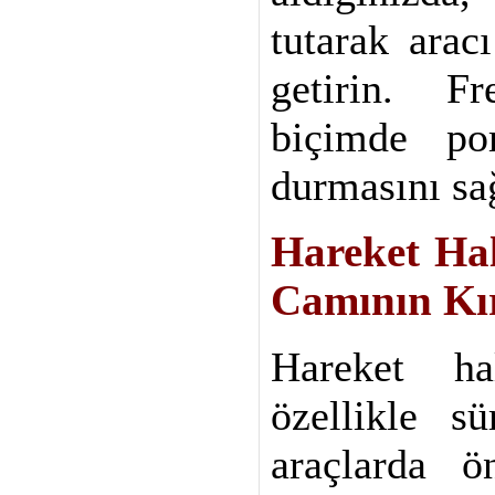
tutarak ara
getirin. F
biçimde po
durmasını sa
Hareket Ha
Camının Kı
Hareket hal
özellikle sü
araçlarda ö