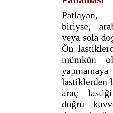
Patlaması
Patlayan, 
biriyse, ar
veya sola do
Ön lastikler
mümkün ol
yapmamay
lastiklerden 
araç lastiğ
doğru kuvve