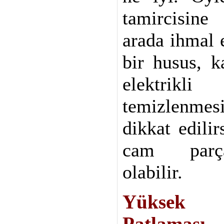
tamircisin
arada ihmal 
bir husus, ka
elektrikli
temizlenme
dikkat edilir
cam parça
olabilir.
Yüksek 