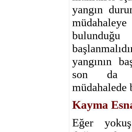
yangın duru
müdahaleye
bulundu
başlanmalı
yangının ba
son da y
müdahalede b
Kayma Esn
Eğer yokuş