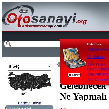
Hızlı Erişim
Yağmurlu Hav
Kış Bakımı
Acil Durumlar
TÜVTURK
Gerekli Bilgil
Otomobild
Araç Muayene
Acil Durumla
Gelebilece
Ne Yapmalı
Haritayı Büyüt
Firma Kategorileri