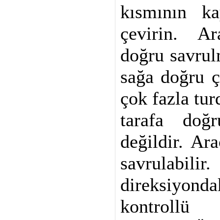
kısmının k
çevirin. A
doğru savrul
sağa doğru ç
çok fazla tu
tarafa doğ
değildir. Ar
savrulabi
direksiyon
kontroll