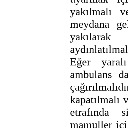
yakılmalı 
meydana gel
yakılar
aydınlatılmal
Eğer yaral
ambulans da
çağırılmalıd
kapatılmalı 
etrafında 
mamuller içi