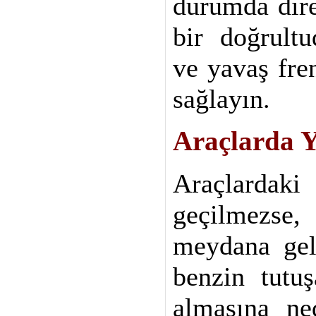
durumda dire
bir doğrultu
ve yavaş fre
sağlayın.
Araçlarda 
Araçlardak
geçilmezse,
meydana gele
benzin tutu
almasına ne