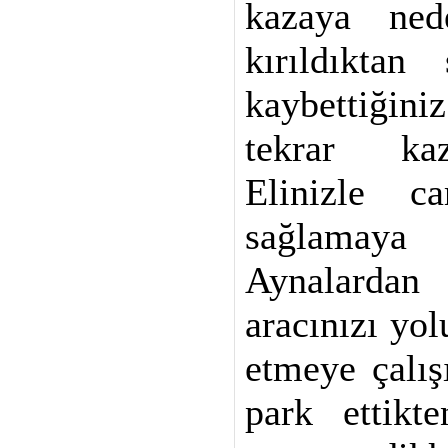
kazaya ned
kırıldıkta
kaybettiği
tekrar kaz
Elinizle c
sağlamay
Aynalarda
aracınızı yol
etmeye çalış
park ettikte