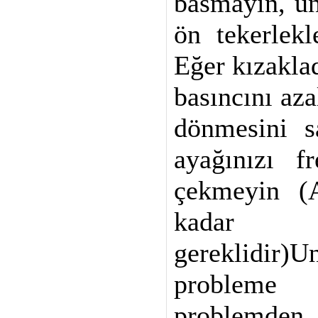
basmayın, u
ön tekerlekl
Eğer kızakla
basıncını aza
dönmesini s
ayağınızı f
çekmeyin (
kada
gereklidir
probleme
problemden 