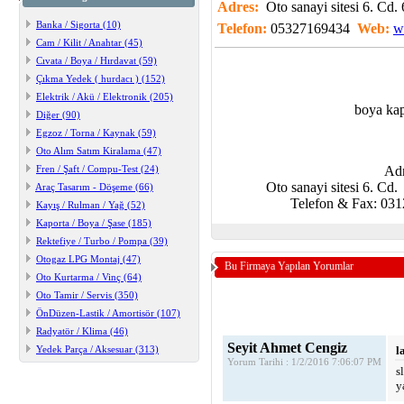
Adres:
Oto sanayi sitesi 6. C
Banka / Sigorta (10)
Telefon:
05327169434
Web:
w
Cam / Kilit / Anahtar (45)
Cıvata / Boya / Hırdavat (59)
Çıkma Yedek ( hurdacı ) (152)
Elektrik / Akü / Elektronik (205)
boya kap
Diğer (90)
Egzoz / Torna / Kaynak (59)
Oto Alım Satım Kiralama (47)
Fren / Şaft / Compu-Test (24)
Adr
Oto sanayi sitesi 6. 
Araç Tasarım - Döşeme (66)
Telefon & Fax: 031
Kayış / Rulman / Yağ (52)
Kaporta / Boya / Şase (185)
Rektefiye / Turbo / Pompa (39)
Otogaz LPG Montaj (47)
Bu Firmaya Yapılan Yorumlar
Oto Kurtarma / Vinç (64)
Oto Tamir / Servis (350)
ÖnDüzen-Lastik / Amortisör (107)
Radyatör / Klima (46)
Seyit Ahmet Cengiz
Yedek Parça / Aksesuar (313)
l
Yorum Tarihi : 1/2/2016 7:06:07 PM
s
y