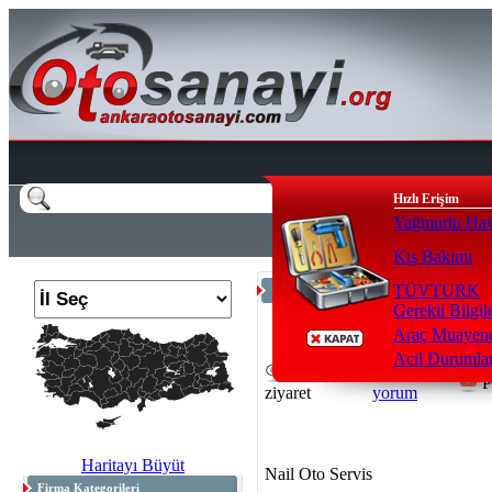
Hızlı Erişim
Yağmurlu Hav
Kış Bakımı
TÜVTURK
Anasayfa
>
Elektrik / Akü / Elektronik
Gerekli Bilgil
Araç Muayene
Acil Durumla
24496
1
P
ziyaret
yorum
Haritayı Büyüt
Nail Oto Servis
Firma Kategorileri