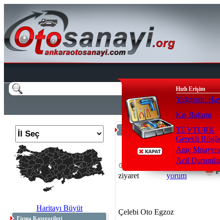
Hızlı Erişim
Yağmurlu Hav
Kış Bakımı
TÜVTURK
Anasayfa
>
Egzoz / Torna / Kaynak
Gerekli Bilgil
Araç Muayene
Acil Durumla
21546
0
P
ziyaret
yorum
Haritayı Büyüt
Çelebi Oto Egzoz
Firma Kategorileri