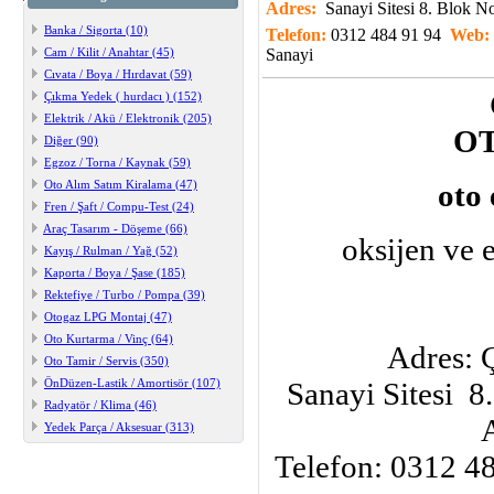
Adres:
Sanayi Sitesi 8. Blok 
Banka / Sigorta (10)
Telefon:
0312 484 91 94
Web:
Cam / Kilit / Anahtar (45)
Sanayi
Cıvata / Boya / Hırdavat (59)
Çıkma Yedek ( hurdacı ) (152)
Elektrik / Akü / Elektronik (205)
O
Diğer (90)
Egzoz / Torna / Kaynak (59)
Oto Alım Satım Kiralama (47)
oto 
Fren / Şaft / Compu-Test (24)
Araç Tasarım - Döşeme (66)
oksijen ve e
Kayış / Rulman / Yağ (52)
Kaporta / Boya / Şase (185)
Rektefiye / Turbo / Pompa (39)
Otogaz LPG Montaj (47)
Oto Kurtarma / Vinç (64)
Adres: 
Oto Tamir / Servis (350)
ÖnDüzen-Lastik / Amortisör (107)
Sanayi Sitesi 8
Radyatör / Klima (46)
Yedek Parça / Aksesuar (313)
Telefon: 0312 4