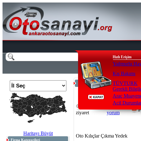
Hızlı Erişim
Yağmurlu Hav
Kış Bakımı
TÜVTURK
Anasayfa
>
Çıkma Yedek ( hurdacı )
Gerekli Bilgil
Araç Muayene
Acil Durumla
23122
0
P
ziyaret
yorum
Haritayı Büyüt
Oto Kılıçlar Çıkma Yedek
Firma Kategorileri