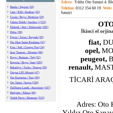
Adres:
Yıldız Oto Sanayi 4. 
Banka / Sigorta (10)
Telefon:
0312 354 60 19
Web:
Cam / Kilit / Anahtar (45)
Sanayi
Cıvata / Boya / Hırdavat (59)
OTO
Çıkma Yedek ( hurdacı ) (152)
Elektrik / Akü / Elektronik (205)
İkinci el orjin
Diğer (90)
Egzoz / Torna / Kaynak (59)
fiat,
DU
Oto Alım Satım Kiralama (47)
Fren / Şaft / Compu-Test (24)
opel,
MO
Araç Tasarım - Döşeme (66)
peugeot,
B
Kayış / Rulman / Yağ (52)
Kaporta / Boya / Şase (185)
renault,
MAST
Rektefiye / Turbo / Pompa (39)
Otogaz LPG Montaj (47)
TİCARİ ARA
Oto Kurtarma / Vinç (64)
Oto Tamir / Servis (350)
ÖnDüzen-Lastik / Amortisör (107)
Radyatör / Klima (46)
Yedek Parça / Aksesuar (313)
Adres: Oto 
Yıldız Oto Sanay