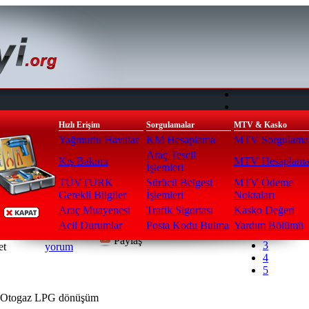
Hızlı Erişim
Sorgulamalar
MTV & Kasko
Yağmurlu Havalar
KM Hesaplama
MTV Sorgulama
Araç Tescil
Kış Bakımı
MTV Hesaplam
İşlemleri
TÜVTURK
Sürücü Belgesi
MTV Ödeme
ayfa
>
Otogaz LPG Montaj
Gerekli Bilgiler
İşlemleri
Noktaları
Oy Ver
Currently 
Araç Muayenesi
Trafik Sigortası
Kasko Değeri
1
Acil Durumlar
Posta Kodu Bulma
Yardım Bölümü
2
7251
3
Paylaş
3
et
yorum
4
5
 Otogaz LPG dönüşüm