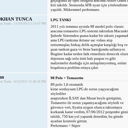
geçtiğimiz ay opel insignia aracıma Atiker Grand 
kiti takıldı. Snrasında AFR ayarı için yönlendirme
yapıldı. Mükemmel performans.
ÖKHAN TUNCA
LPG TANKI
m Tarihi : 11/19/2013 1:13:47 PM
2011 yılı temmuz ayında 98 model polo classic
aracıma tomasetto LPG sistemi taktırdım Macunk
Şubede Sistemden şuana kadar bir sıkıntı yaşama
ama LPG tankıma ikitane sac vidası atıp
tutturmuşlar, birkaç delik açmışlar karşılığı boş ve
şuan tankım gaza ve frene bastığımda sallanıyor.
Bugüne kadar neden fark etmediniz denecek olur
deponun sağı solu üstü halı paspas vs gibi
malzemeler durduğu için anlaşılmıyormuş, onları
boşaltınca problrm ortaya çıktı
an
98 Polo + Tomasetto
m Tarihi : 6/12/2012 11:46:26 PM
89 polo 1,6 otomatik
kime sorduysam LPG de sorun yaşıyacağımı
söylediler
araştırırken İLSAY dan Murat beyle görüştüm,
Tomasetto ile sorun yaşamıyacağımı söyledi ve
güvence veri, fiyatta uygun olunca taktırmaya
korkarak karar verdim, 07/06/2012 perşembe gün
talıldı, 750 km yol yaparak denedim, bu günde
ayarları kontrole gittim.
Preformans = Süper