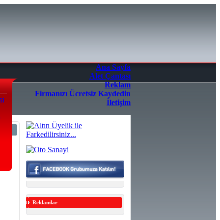
Ana Sayfa
Alet Çantası
Reklam
Firmanızı Ücretsiz Kaydedin
sı
İletişim
a
4/5
Reklamlar