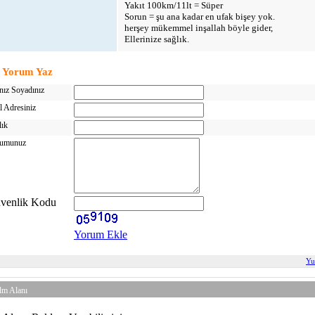
Yakıt 100km/11lt = Süper
Sorun = şu ana kadar en ufak bişey yok.
herşey mükemmel inşallah böyle gider,
Ellerinize sağlık.
Yorum Yaz
nız Soyadınız
l Adresiniz
lık
umunuz
venlik Kodu
Yorum Ekle
Yu
lm Alanı