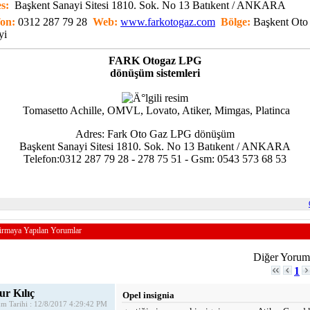
es:
Başkent Sanayi Sitesi 1810. Sok. No 13 Batıkent / ANKARA
fon:
0312 287 79 28
Web:
www.farkotogaz.com
Bölge:
Başkent Oto
yi
FARK Otogaz
LPG
dönüşüm sistemleri
Tomasetto Achille, OMVL, Lovato, Atiker, Mimgas, Platinca
Adres: Fark Oto Gaz LPG dönüşüm
Başkent Sanayi Sitesi 1810. Sok. No 13 Batıkent / ANKARA
Telefon:0312 287 79 28 - 278 75 51 - Gsm: 0543 573 68 53
irmaya Yapılan Yorumlar
Diğer Yoruml
1
r Kılıç
Opel insignia
m Tarihi : 12/8/2017 4:29:42 PM