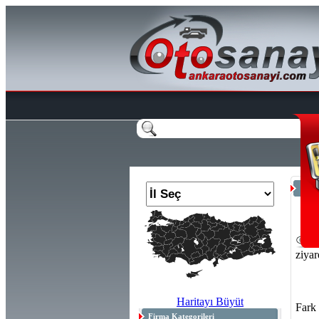
Anas
2
ziyar
Haritayı Büyüt
Fark
Firma Kategorileri