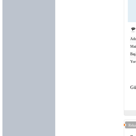
Adı
Mai
Baş
Yor
Gü
Reka