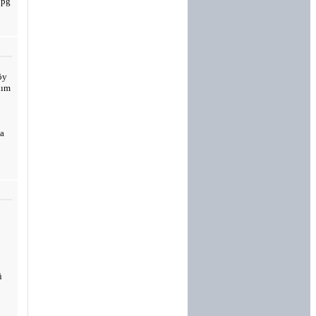
lpg
öy
dım
sa
ü