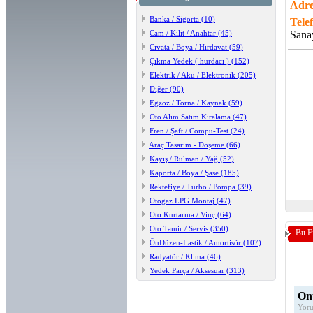
Adr
Banka / Sigorta (10)
Tele
Cam / Kilit / Anahtar (45)
Sana
Cıvata / Boya / Hırdavat (59)
Çıkma Yedek ( hurdacı ) (152)
Elektrik / Akü / Elektronik (205)
Diğer (90)
Egzoz / Torna / Kaynak (59)
Oto Alım Satım Kiralama (47)
Fren / Şaft / Compu-Test (24)
Araç Tasarım - Döşeme (66)
Kayış / Rulman / Yağ (52)
Kaporta / Boya / Şase (185)
Rektefiye / Turbo / Pompa (39)
Otogaz LPG Montaj (47)
Oto Kurtarma / Vinç (64)
Oto Tamir / Servis (350)
Bu F
ÖnDüzen-Lastik / Amortisör (107)
Radyatör / Klima (46)
Yedek Parça / Aksesuar (313)
Onu
Yoru