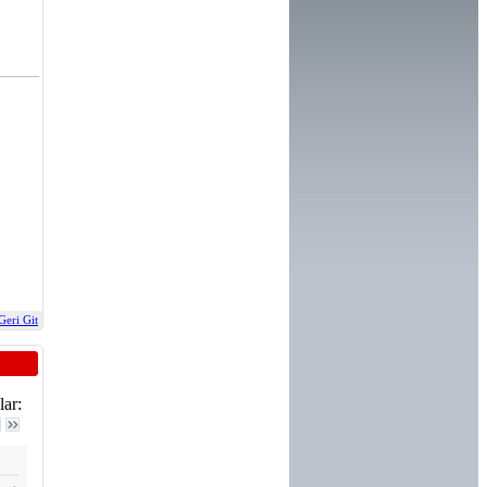
Geri Git
ar: