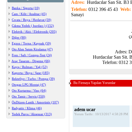
Adres:
Hurdacılar San Sit. B
Banka / Sigorta (10)
Telefon:
0312 396 45 43
Web:
Cam / Kilit / Anahtar (45)
Sanayi
Cıvata / Boya / Hırdavat (59)
Çıkma Yedek ( hurdacı ) (152)
Elektrik / Akü / Elektronik (205)
ç
Diğer (90)
Egzoz / Torna / Kaynak (59)
Oto Alım Satım Kiralama (47)
Adres: D
Fren / Şaft / Compu-Test (24)
Hurdacılar San Sit
Araç Tasarım - Döşeme (66)
Telefon: 0312 3
Kayış / Rulman / Yağ (52)
Kaporta / Boya / Şase (185)
Rektefiye / Turbo / Pompa (39)
Bu Firmaya Yapılan Yorumlar
Otogaz LPG Montaj (47)
Oto Kurtarma / Vinç (64)
Oto Tamir / Servis (350)
ÖnDüzen-Lastik / Amortisör (107)
Radyatör / Klima (46)
adem ucar
Yedek Parça / Aksesuar (313)
Yorum Tarihi : 10/13/2017 4:58:28 PM