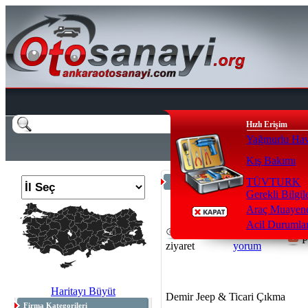
Hızlı Erişim
Yağmurlu Hav
Kış Bakımı
TÜVTURK
Anasayfa
>
Çıkma Yedek ( hurdacı )
Gerekli Bilgil
Araç Muayene
Acil Durumla
12510
1
P
ziyaret
yorum
Haritayı Büyüt
Demir Jeep & Ticari Çıkma
Firma Kategorileri